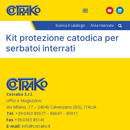
Scarica il catalogo
Area riservata
Kit protezione catodica per
serbatoi interrati
Cotrako S.r.l.
Uffici e Magazzino:
Via Milano, 17 – 24040 Calvenzano (BG), ITALIA
Tel.
+39.0363 85077
– 86647 – 85011
Fax
+39.0363 85141
E-mail:
info@cotrako.it