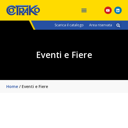
Eventi e Fiere
Scarica il catalogo
Area riservata
Eventi e Fiere
Home
/
Eventi e Fiere