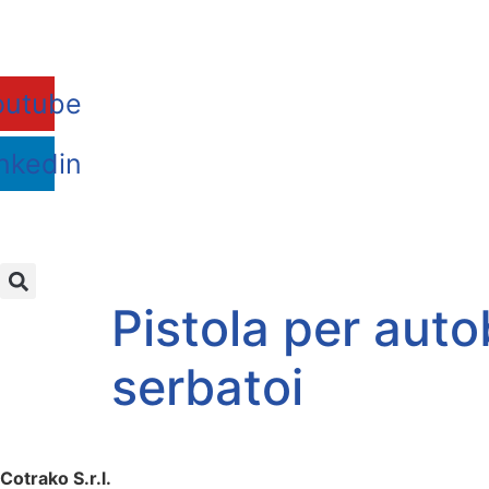
Vai
al
contenuto
outube
nkedin
Pistola per auto
serbatoi
Cotrako S.r.l.