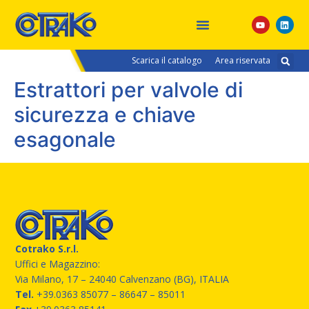
Eventi e Fiere
Scarica il catalogo
Area riservata
Estrattori per valvole di
sicurezza e chiave
esagonale
Cotrako S.r.l.
Uffici e Magazzino:
Via Milano, 17 – 24040 Calvenzano (BG), ITALIA
Tel.
+39.0363 85077
– 86647 – 85011